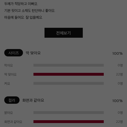
두께가 적당하고 이뻐요.
기본 핏이고 소재도 탄단하니 좋아요.
마음에 들어요. 잘 입을께요.
전체보기
사이즈
딱 맞아요
100%
작아요
0명
딱 맞아요
22명
커요
0명
컬러
화면과 같아요
100%
밝아요
0명
화면과 같아요
22명