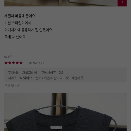
1
재질이 마음에 들어요.
기본 스타일이어서
여기저기에 유용하게 잘 입겠어요.
두개 다 샀어요
ssla****
2026.02.27
구매색상 : 차콜그레이
구매사이즈 : OS
사이즈 : 딱 맞아요
컬러 : 화면과 같아요
핏 : 레귤러핏
신고 및 차단