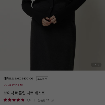
1
/
10
상품코드
코드복사
2025 WINTER
브이넥 버튼업 니트 베스트
9.8
상품평
22