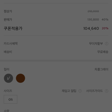
정상가
218,000
판매가
130,800
40%
쿠폰적용가
104,640
20%
카드사혜택
무이자할부
배송비
무료배송
컬러
차콜그레이
사이즈
재입고 알림
사이즈가이드
OS
수량