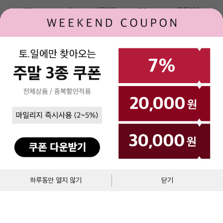
150
null
선택안함
OS
딱 맞아요
158
56
M
OS
딱 맞아요
162
56
S
OS
딱 맞아요
1
2
로그인
제휴문의
고객센터
매장안내
(주)베네통코리아
▼
BENETTON MALL
`
대표이사 : 김규완
고객센터 : 1544-2855
주소 : 서울시 서초구 서초대로 398, 15층, 16층(서초동, 비엔케이디지털타워)
통신판매업자
에스크로서비스
사업자 등록번호 : 211-86-40964
이용약관
개인정보처리방침
통신판매업신고 :제2017-서울서초-1250
장바구니
바로구매
하루동안 열지 않기
닫기
Copyright © BENETTON KOREA Co., Ltd. ALL rights reserved