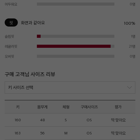
어두워요
0명
핏
화면과 같아요
100%
슬림핏
1명
레귤러핏
21명
오버핏
0명
구매 고객님 사이즈 리뷰
키
몸무게
체형
구매사이즈
평가
160
48
S
OS
딱 맞아요
163
56
M
OS
딱 맞아요