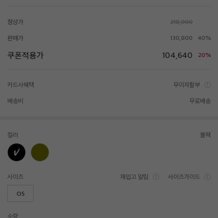
정상가
218,000
판매가
130,800
40%
쿠폰적용가
104,640
20%
카드사혜택
무이자할부
배송비
무료배송
컬러
블랙
사이즈
재입고 알림
사이즈가이드
OS
수량