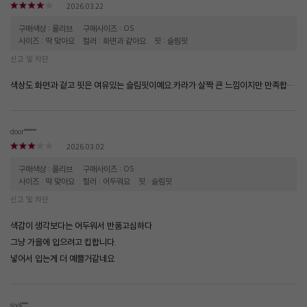
2026.03.22
구매색상 : 올리브
구매사이즈 : OS
사이즈 : 딱 맞아요
컬러 : 화면과 같아요
핏 : 슬림핏
신고 및 차단
색상도 화면과 겉고 핏은 여유있는 슬림핏이예요.카라가 살짝 큰 느낌이지만 만족합니다.
door******
2026.03.02
구매색상 : 올리브
구매사이즈 : OS
사이즈 : 딱 맞아요
컬러 : 어두워요
핏 : 슬림핏
신고 및 차단
색감이 생각보다는 어두워서 반품고심하다
그냥 가을에 입으려고 킵합니다.
넣어서 입는게 더 예쁠거같네요
sjy4***