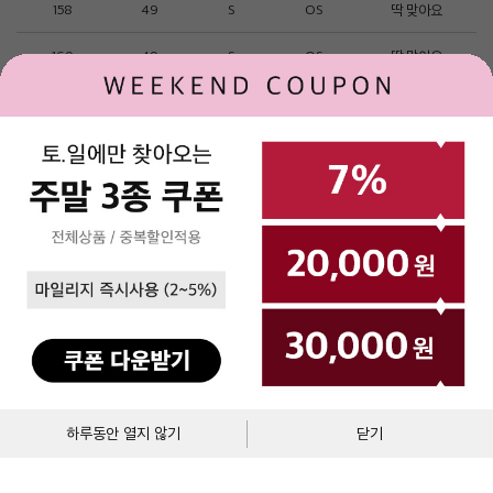
158
49
S
OS
딱 맞아요
160
49
S
OS
딱 맞아요
160
49
S
OS
딱 맞아요
165
59
M
OS
딱 맞아요
1
2
3
로그인
제휴문의
고객센터
매장안내
(주)베네통코리아
▼
BENETTON MALL
`
대표이사 : 김규완
고객센터 : 1544-2855
주소 : 서울시 서초구 서초대로 398, 15층, 16층(서초동, 비엔케이디지털타워)
통신판매업자
에스크로서비스
사업자 등록번호 : 211-86-40964
이용약관
개인정보처리방침
통신판매업신고 :제2017-서울서초-1250
장바구니
바로구매
하루동안 열지 않기
닫기
Copyright © BENETTON KOREA Co., Ltd. ALL rights reserved