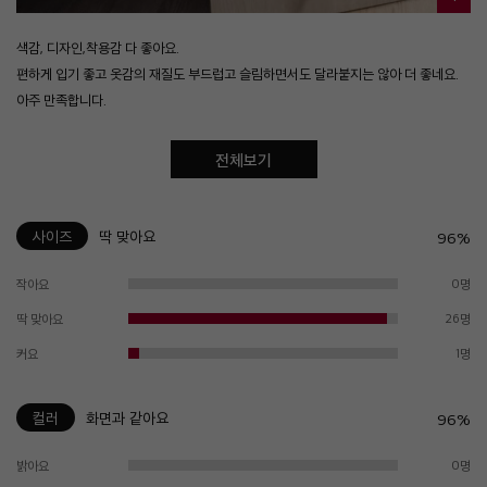
색감, 디자인,착용감 다 좋아요.
편하게 입기 좋고 옷감의 재질도 부드럽고 슬림하면서도 달라붙지는 않아 더 좋네요.
아주 만족합니다.
전체보기
사이즈
딱 맞아요
96%
작아요
0명
딱 맞아요
26명
커요
1명
컬러
화면과 같아요
96%
밝아요
0명