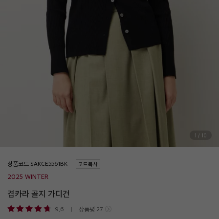
1
/
10
상품코드
코드복사
2025 WINTER
겹카라 골지 가디건
9.6
상품평
27