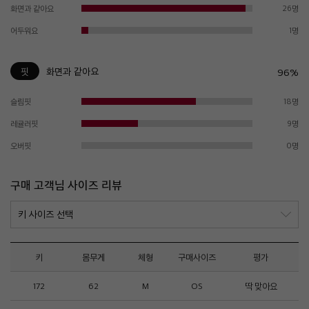
화면과 같아요
26명
어두워요
1명
핏
화면과 같아요
96%
슬림핏
18명
레귤러핏
9명
오버핏
0명
구매 고객님 사이즈 리뷰
키
몸무게
체형
구매사이즈
평가
172
62
M
OS
딱 맞아요