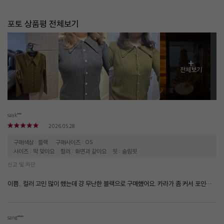
포토 상품평 전체보기
+
전체보기
sayk***
2026.05.28
구매색상 : 블랙
구매사이즈 : OS
사이즈 : 딱 맞아요
컬러 : 화면과 같아요
핏 : 슬림핏
신고 및 차단
이쁨.. 컬러 고민 많이 했는데 걍 무난한 블랙으로 구매했어요. 카라가 좀 커서 포인트,되고 슬림핏이지만 적당해서 입기 편해서 손이 많이 가요~
sang****