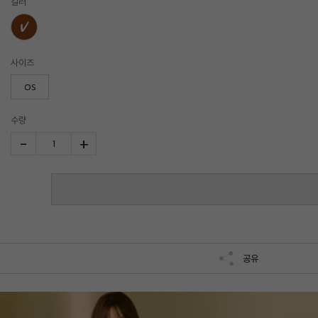
컬러
사이즈
OS
수량
-
+
1
공유