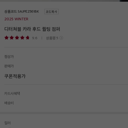
상품코드
코드복사
2025 WINTER
디터쳐블 카라 후드 퀼팅 점퍼
9.6
상품평
5
정상가
판매가
쿠폰적용가
카드사혜택
배송비
컬러