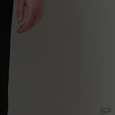
1
/
10