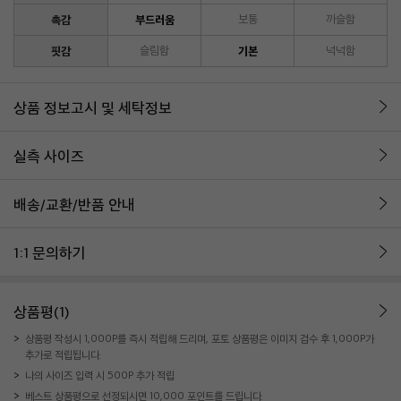
촉감
부드러움
보통
까슬함
핏감
슬림함
기본
넉넉함
상품 정보고시 및 세탁정보
실측 사이즈
배송/교환/반품 안내
1:1 문의하기
상품평(1)
상품평 작성시 1,000P를 즉시 적립해 드리며, 포토 상품평은 이미지 검수 후 1,000P가
추가로 적립됩니다.
나의 사이즈 입력 시 500P 추가 적립
베스트 상품평으로 선정되시면 10,000 포인트를 드립니다.