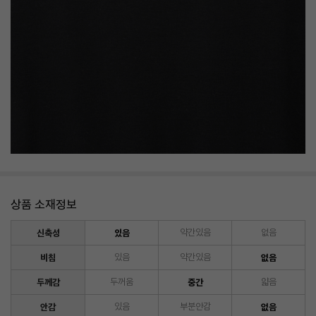
상품 소재정보
신축성
있음
약간있음
없음
비침
있음
약간있음
없음
두께감
두꺼움
중간
얇음
안감
있음
부분안감
없음