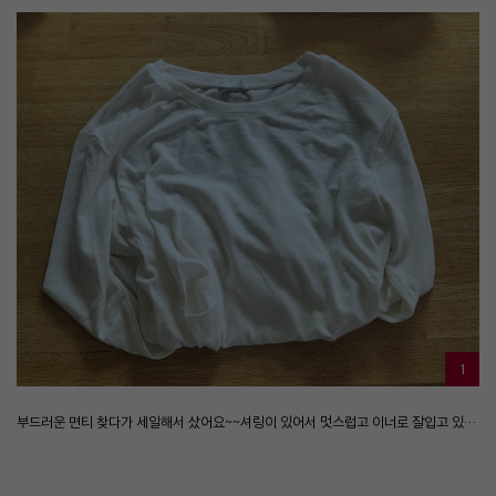
1
부드러운 면티 찾다가 세일해서 샀어요~~셔링이 있어서 멋스럽고 이너로 잘입고 있어욤. 적당한 두께감에 촉감도 실크같아요