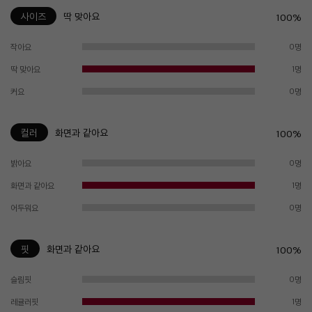
사이즈
딱 맞아요
100%
작아요
0명
딱 맞아요
1명
커요
0명
컬러
화면과 같아요
100%
밝아요
0명
화면과 같아요
1명
어두워요
0명
핏
화면과 같아요
100%
슬림핏
0명
레귤러핏
1명