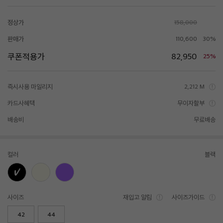
정상가
158,000
판매가
110,600
30%
쿠폰적용가
82,950
25%
즉시사용 마일리지
2,212 M
카드사혜택
무이자할부
배송비
무료배송
컬러
블랙
사이즈
재입고 알림
사이즈가이드
42
44