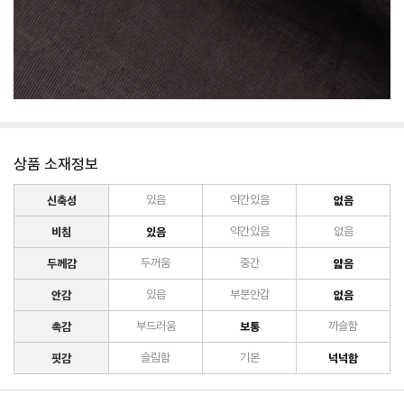
상품 소재정보
신축성
있음
약간있음
없음
비침
있음
약간있음
없음
두께감
두꺼움
중간
얇음
안감
있음
부분안감
없음
촉감
부드러움
보통
까슬함
핏감
슬림함
기본
넉넉함