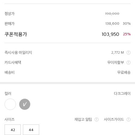
정상가
198,000
판매가
138,600
30%
쿠폰적용가
103,950
25%
즉시사용 마일리지
2,772 M
카드사혜택
무이자할부
배송비
무료배송
컬러
다크그레이
사이즈
재입고 알림
사이즈가이드
42
44