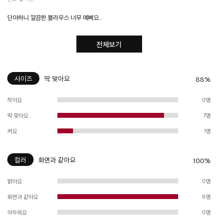
단아하니 깔끔한 블라우스 너무 예뻐요..
전체보기
사이즈
딱 맞아요
88%
작아요
0명
딱 맞아요
7명
커요
1명
컬러
화면과 같아요
100%
밝아요
0명
화면과 같아요
8명
어두워요
0명