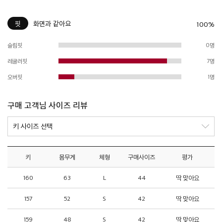
핏
화면과 같아요
100%
슬림핏
0명
레귤러핏
7명
오버핏
1명
구매 고객님 사이즈 리뷰
키
몸무게
체형
구매사이즈
평가
160
63
L
44
딱 맞아요
157
52
S
42
딱 맞아요
159
48
S
42
딱 맞아요