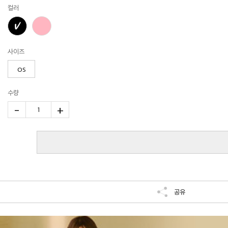
컬러
사이즈
OS
수량
-
+
1
공유