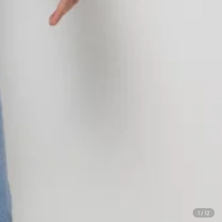
1
/
12