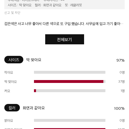
사이즈 : 딱 맞아요
컬러 : 화면과 같아요
핏 : 레귤러핏
신고 및 차단
검은색은 사고 너무 좋아서 다른 색으로 또 구입 했습니다. 사무실에 입고 가기 좋아요~
전체보기
사이즈
딱 맞아요
97%
작아요
0명
딱 맞아요
37명
커요
1명
컬러
화면과 같아요
100%
밝아요
0명