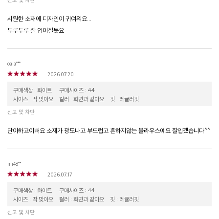
시원한 소재에 디자인이 귀여워요...
두루두루 잘 입어질듯요
oaia***
2026.07.20
구매색상 : 화이트
구매사이즈 : 44
사이즈 : 딱 맞아요
컬러 : 화면과 같아요
핏 : 레귤러핏
신고 및 차단
단아하고이뻐요 소재가 광도나고 부드럽고 흔하지않는 블라우스예요 잘입겠습니다^^
mj48**
2026.07.17
구매색상 : 화이트
구매사이즈 : 44
사이즈 : 딱 맞아요
컬러 : 화면과 같아요
핏 : 레귤러핏
신고 및 차단