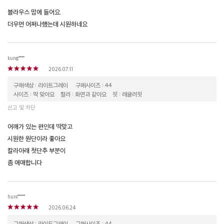
블라우스 맘에 들어요.
더우면 어쩌나했는데 시원하네요
kung****
2026.07.11
구매색상 : 라이트그레이
구매사이즈 : 44
사이즈 : 딱 맞아요
컬러 : 화면과 같아요
핏 : 레귤러핏
신고 및 차단
어깨가 있는 편인데 딱맞고
시원한 원단이라 좋아요
칼라아래 첫단추 부분이
좀 애매합니다
hure*****
2026.06.24
구매색상 : 라이트그레이
구매사이즈 : 44