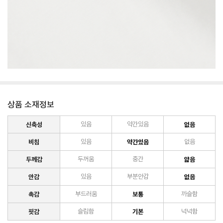
상품 소재정보
신축성
있음
약간있음
없음
비침
있음
약간있음
없음
두께감
두꺼움
중간
얇음
안감
있음
부분안감
없음
촉감
부드러움
보통
까슬함
핏감
슬림함
기본
넉넉함