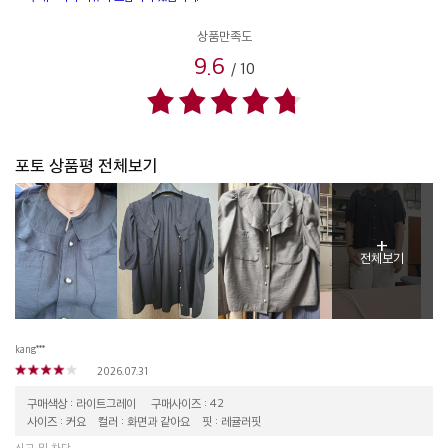
상품만족도
9.6
/
10
포토 상품평 전체보기
+
전체보기
kang***
2026.07.31
구매색상 : 라이트그레이
구매사이즈 : 42
사이즈 : 커요
컬러 : 화면과 같아요
핏 : 레귤러핏
신고 및 차단