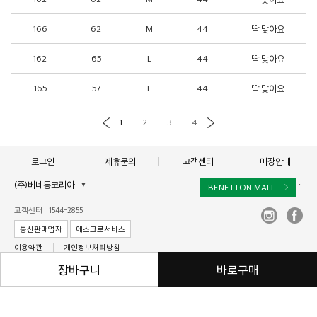
166
62
M
44
딱 맞아요
162
65
L
44
딱 맞아요
165
57
L
44
딱 맞아요
1
2
3
4
로그인
제휴문의
고객센터
매장안내
(주)베네통코리아
▼
BENETTON MALL
`
대표이사 : 김규완
고객센터 : 1544-2855
주소 : 서울시 서초구 서초대로 398, 15층, 16층(서초동, 비엔케이디지털타워)
통신판매업자
에스크로서비스
사업자 등록번호 : 211-86-40964
이용약관
개인정보처리방침
통신판매업신고 :제2017-서울서초-1250
장바구니
바로구매
Copyright © BENETTON KOREA Co., Ltd. ALL rights reserved