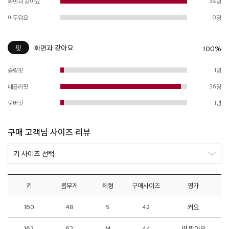
화면과 같아요
38명
어두워요
0명
핏
화면과 같아요
100%
슬림핏
1명
레귤러핏
36명
오버핏
1명
구매 고객님 사이즈 리뷰
키
몸무게
체형
구매사이즈
평가
160
48
S
42
커요
162
62
M
44
딱 맞아요