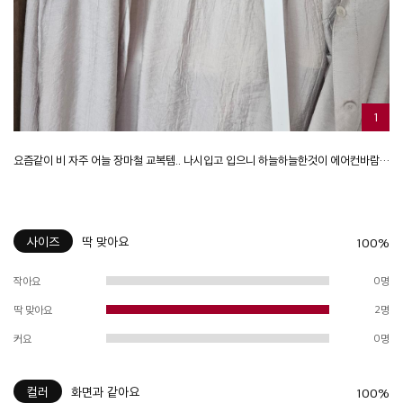
1
요즘같이 비 자주 어늘 장마철 교복템.. 나시입고 입으니 하늘하늘한것이 에어컨바람도 커버되고 출근룩
사이즈
딱 맞아요
100%
작아요
0명
딱 맞아요
2명
커요
0명
컬러
화면과 같아요
100%