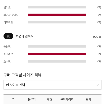
밝아요
0명
화면과 같아요
2명
어두워요
0명
핏
화면과 같아요
100%
슬림핏
0명
레귤러핏
2명
오버핏
0명
구매 고객님 사이즈 리뷰
키
몸무게
체형
구매사이즈
평가