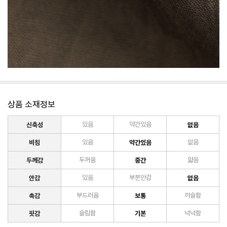
상품 소재정보
신축성
있음
약간있음
없음
비침
있음
약간있음
없음
두께감
두꺼움
중간
얇음
안감
있음
부분안감
없음
촉감
부드러움
보통
까슬함
핏감
슬림함
기본
넉넉함