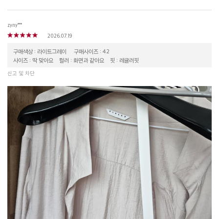
zyny***
2026.07.19
구매색상 : 라이트그레이
구매사이즈 : 42
사이즈 : 딱 맞아요
컬러 : 화면과 같아요
핏 : 레귤러핏
신고 및 차단