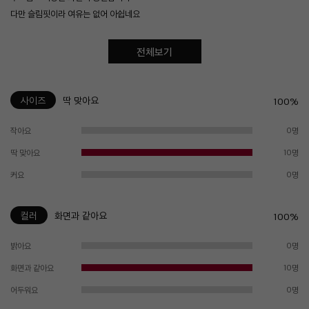
다만 슬림핏이라 여유는 없어 아쉽네요
전체보기
사이즈
딱 맞아요
100%
작아요
0명
딱 맞아요
10명
커요
0명
컬러
화면과 같아요
100%
밝아요
0명
화면과 같아요
10명
어두워요
0명