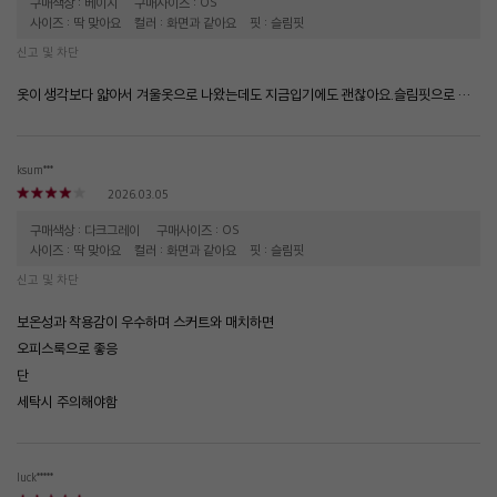
구매색상 : 베이지
구매사이즈 : OS
사이즈 : 딱 맞아요
컬러 : 화면과 같아요
핏 : 슬림핏
신고 및 차단
옷이 생각보다 얇아서 겨울옷으로 나왔는데도 지금입기에도 괜찮아요.슬림핏으로 까슬거림없어요
ksum***
2026.03.05
구매색상 : 다크그레이
구매사이즈 : OS
사이즈 : 딱 맞아요
컬러 : 화면과 같아요
핏 : 슬림핏
신고 및 차단
보온성과 착용감이 우수하며 스커트와 매치하면
오피스룩으로 좋응
단
세탁시 주의해야함
luck*****