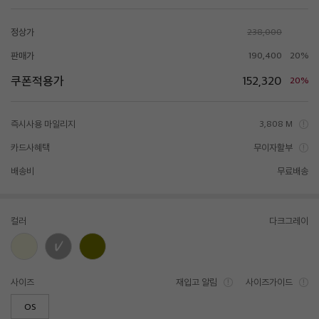
정상가
238,000
판매가
190,400
20%
쿠폰적용가
152,320
20%
즉시사용 마일리지
3,808 M
카드사혜택
무이자할부
배송비
무료배송
컬러
다크그레이
사이즈
재입고 알림
사이즈가이드
OS