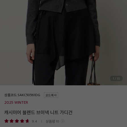
1
/
10
상품코드
코드복사
2025 WINTER
캐시미어 블렌드 브이넥 니트 가디건
9.4
상품평
10