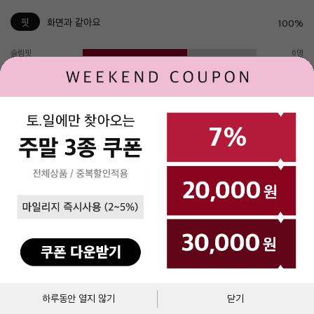
핏
화면과 같아요
100%
슬림핏
6명
레귤러핏
4명
오버핏
0명
구매 고객님 사이즈 리뷰
키
몸무게
체형
구매사이즈
평가
164
56
S
OS
딱 맞아요
164
55
M
OS
딱 맞아요
장바구니
바로구매
하루동안 열지 않기
닫기
158
53
S
OS
딱 맞아요