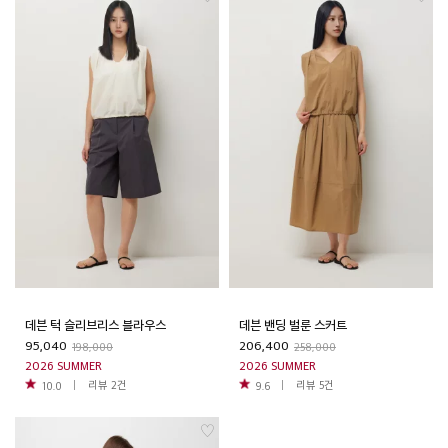
데븐 턱 슬리브리스 블라우스
데븐 밴딩 벌룬 스커트
95,040
206,400
198,000
258,000
2026 SUMMER
2026 SUMMER
리뷰
2
건
리뷰
5
건
10.0
9.6