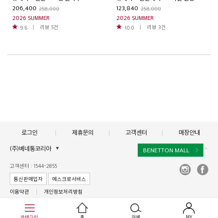
206,400
123,840
258,000
258,000
2026 SUMMER
2026 SUMMER
리뷰
5
건
리뷰
3
건
9.6
10.0
로그인
제휴문의
고객센터
매장안내
(주)베네통코리아
▼
BENETTON MALL
`
대표이사 : 김규완
고객센터 : 1544-2855
주소 : 서울시 서초구 서초대로 398, 15층, 16층(서초동, 비엔케이디지털타워)
통신판매업자
에스크로서비스
사업자 등록번호 : 211-86-40964
이용약관
개인정보처리방침
통신판매업신고 :제2017-서울서초-1250
Copyright © BENETTON KOREA Co., Ltd. ALL rights reserved
카테고리
홈
검색
MY