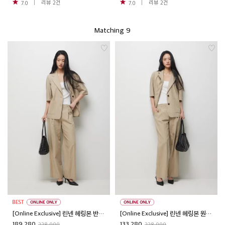
리뷰
2
건
리뷰
2
건
7.0
7.0
Matching 9
[Online Exclusive] 린넨 헤링본 반팔 자켓
[Online Exclusive] 린넨 헤링본 원턱 뒷밴딩 팬츠
189,280
133,280
338,000
238,000