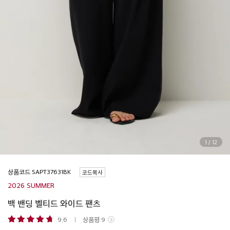
1
/
12
상품코드
코드복사
2026 SUMMER
백 밴딩 벨티드 와이드 팬츠
9.6
상품평
9