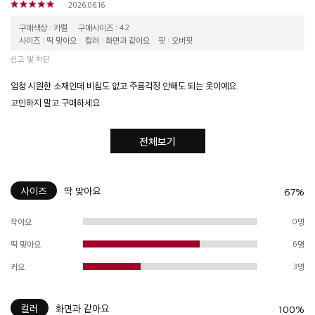
2026.06.16
구매색상 : 카멜
구매사이즈 : 42
사이즈 : 딱 맞아요
컬러 : 화면과 같아요
핏 : 오버핏
신고 및 차단
엄청 시원한 소재인데 비침도 없고 주름걱정 안해도 되는 옷이예요.
고민하지 말고 구매하세요
전체보기
사이즈
딱 맞아요
67%
작아요
0명
딱 맞아요
6명
커요
3명
컬러
화면과 같아요
100%