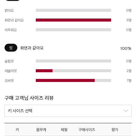
밝아요
0명
화면과 같아요
9명
어두워요
0명
핏
화면과 같아요
100%
슬림핏
0명
레귤러핏
2명
오버핏
7명
구매 고객님 사이즈 리뷰
키
몸무게
체형
구매사이즈
평가