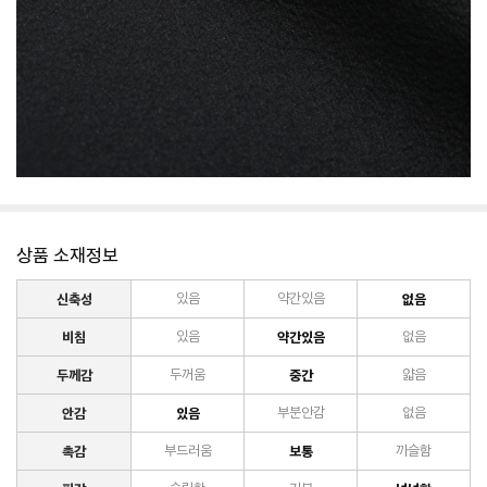
상품 소재정보
신축성
있음
약간있음
없음
비침
있음
약간있음
없음
두께감
두꺼움
중간
얇음
안감
있음
부분안감
없음
촉감
부드러움
보통
까슬함