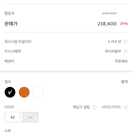
정상가
298,000
판매가
238,400
20%
즉시사용 마일리지
4,768 M
카드사혜택
무이자할부
배송비
무료배송
컬러
블랙
사이즈
재입고 알림
사이즈가이드
42
44
수량