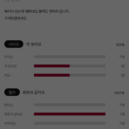
신고 및 차단
베이지 샀는데 예쁘네요 블랙도 겟하러 갑니다.
가격만큼하네요.
사이즈
딱 맞아요
50%
작아요
0명
딱 맞아요
1명
커요
1명
컬러
화면과 같아요
100%
밝아요
0명
화면과 같아요
2명
어두워요
0명