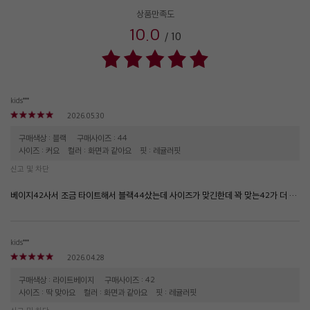
상품만족도
10.0
/
10
kids***
2026.05.30
구매색상 : 블랙
구매사이즈 : 44
사이즈 : 커요
컬러 : 화면과 같아요
핏 : 레귤러핏
신고 및 차단
베이지42사서 조금 타이트해서 블랙44샀는데 사이즈가 맞긴한데 꽉 맞는42가 더 예쁨. 참고로 나는 배가 마이나옴,,
kids***
2026.04.28
구매색상 : 라이트베이지
구매사이즈 : 42
사이즈 : 딱 맞아요
컬러 : 화면과 같아요
핏 : 레귤러핏