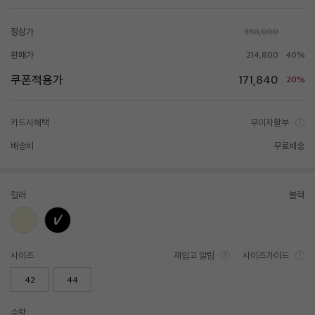
정상가
358,000
판매가
214,800
40%
쿠폰적용가
171,840
20%
카드사혜택
무이자할부
배송비
무료배송
컬러
블랙
사이즈
재입고 알림
사이즈가이드
42
44
수량