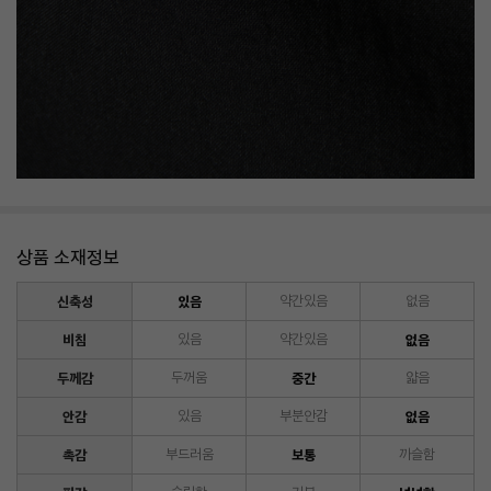
상품 소재정보
신축성
있음
약간있음
없음
비침
있음
약간있음
없음
두께감
두꺼움
중간
얇음
안감
있음
부분안감
없음
촉감
부드러움
보통
까슬함