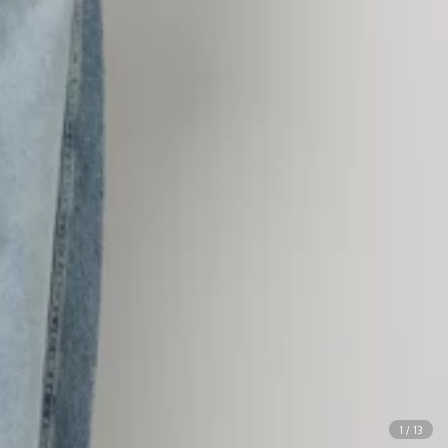
1
/
13