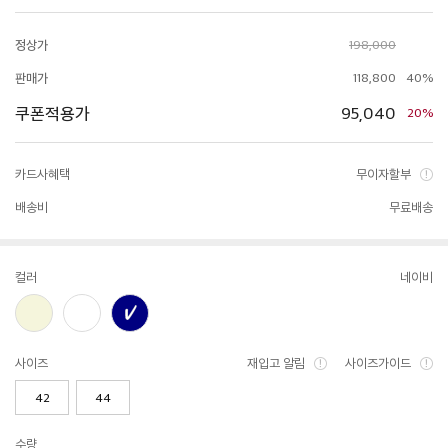
정상가
198,000
판매가
118,800
40%
쿠폰적용가
95,040
20%
카드사혜택
무이자할부
배송비
무료배송
컬러
네이비
사이즈
재입고 알림
사이즈가이드
42
44
수량