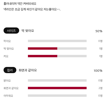
흘러내리며 약간 커버되네요
넥라인은 조금 깊게 파인거 같아요 저는좋아요~~,
사이즈
딱 맞아요
50%
작아요
0명
딱 맞아요
1명
커요
1명
컬러
화면과 같아요
100%
밝아요
0명
화면과 같아요
2명
어두워요
0명