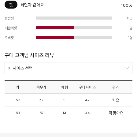
핏
화면과 같아요
100%
슬림핏
0명
레귤러핏
1명
오버핏
1명
구매 고객님 사이즈 리뷰
키
몸무게
체형
구매사이즈
평가
162
52
S
42
커요
163
57
M
44
딱 맞아요