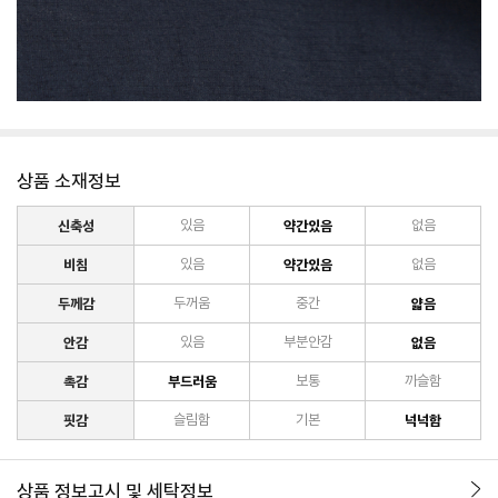
상품 소재정보
신축성
있음
약간있음
없음
비침
있음
약간있음
없음
두께감
두꺼움
중간
얇음
안감
있음
부분안감
없음
촉감
부드러움
보통
까슬함
핏감
슬림함
기본
넉넉함
상품 정보고시 및 세탁정보