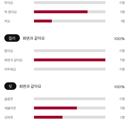
작아요
0명
딱 맞아요
3명
커요
1명
컬러
화면과 같아요
100%
밝아요
0명
화면과 같아요
5명
어두워요
0명
핏
화면과 같아요
100%
슬림핏
0명
레귤러핏
3명
오버핏
2명