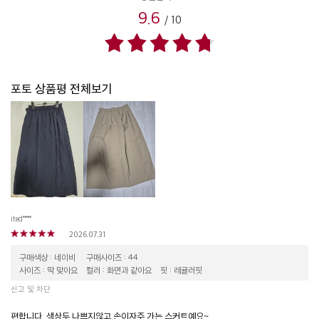
9.6
/
10
포토 상품평 전체보기
ited****
2026.07.31
구매색상 : 네이비
구매사이즈 : 44
사이즈 : 딱 맞아요
컬러 : 화면과 같아요
핏 : 레귤러핏
신고 및 차단
편합니다. 색상두 나쁘지않고 손이자주 가는 스커트예요~