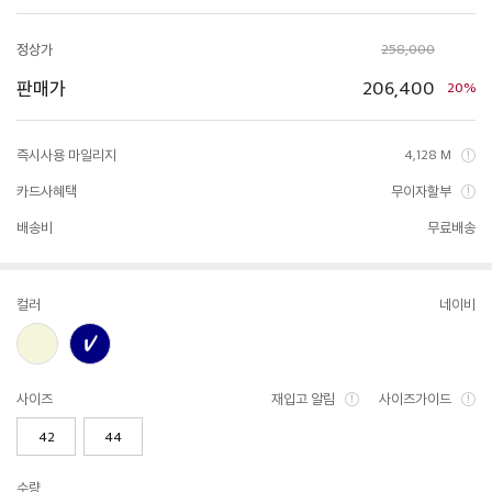
정상가
258,000
판매가
206,400
20%
즉시사용 마일리지
4,128 M
카드사혜택
무이자할부
배송비
무료배송
컬러
네이비
사이즈
재입고 알림
사이즈가이드
42
44
수량