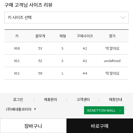
구매 고객님 사이즈 리뷰
키
몸무게
체형
구매사이즈
평가
168
53
S
42
딱 맞아요
162
52
S
42
undefined
162
59
L
44
딱 맞아요
로그인
제휴문의
고객센터
매장안내
(주)베네통코리아
▼
BENETTON MALL
`
대표이사 : 김규완
고객센터 : 1544-2855
장바구니
바로구매
주소 : 서울시 서초구 서초대로 398, 15층, 16층(서초동, 비엔케이디지털타워)
통신판매업자
에스크로서비스
사업자 등록번호 : 211-86-40964