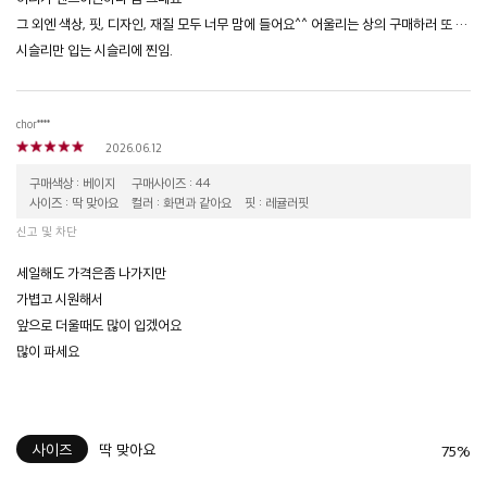
그 외엔 색상, 핏, 디자인, 재질 모두 너무 맘에 들어요^^ 어울리는 상의 구매하러 또 와야겠어요ㅋ
시슬리만 입는 시슬리에 찐임.
chor****
2026.06.12
구매색상 : 베이지
구매사이즈 : 44
사이즈 : 딱 맞아요
컬러 : 화면과 같아요
핏 : 레귤러핏
신고 및 차단
세일해도 가격은좀 나가지만
가볍고 시원해서
앞으로 더울때도 많이 입겠어요
많이 파세요
사이즈
딱 맞아요
75%