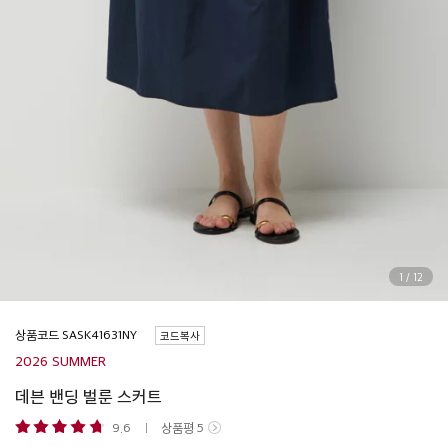
1
/
12
상품코드
코드복사
2026 SUMMER
데븐 밴딩 벌룬 스커트
9.6
상품평
5