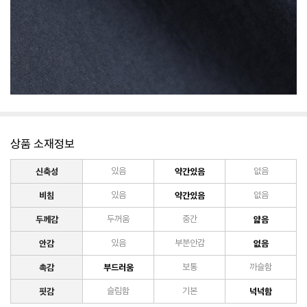
상품 소재정보
신축성
있음
약간있음
없음
비침
있음
약간있음
없음
두께감
두꺼움
중간
얇음
안감
있음
부분안감
없음
촉감
부드러움
보통
까슬함
핏감
슬림함
기본
넉넉함