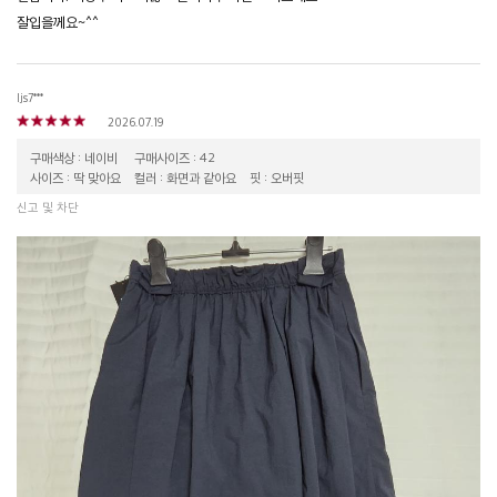
잘입을께요~^^
ljs7***
2026.07.19
구매색상 : 네이비
구매사이즈 : 42
사이즈 : 딱 맞아요
컬러 : 화면과 같아요
핏 : 오버핏
신고 및 차단