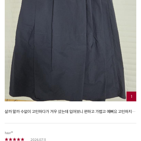
1
살까 말까 수없이 고민하다가 겨우 샀는데 입어보니 편하고 가볍고 예뻐요 고민하지말구 빨리 살걸 그랬어요 ㅎ
haar**
2026.07.11